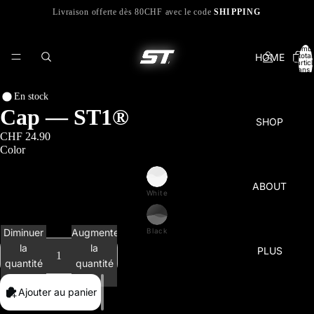
Livraison offerte dès 80CHF avec le code
SHIPPING
Nomb
HOME
total
d’artic
dans l
panier:
En stock
Cap — ST1®
SHOP
CHF 24.90
Color
ABOUT
White
Diminuer
Augmenter
Black
la
la
PLUS
quantité
quantité
Ajouter au panier