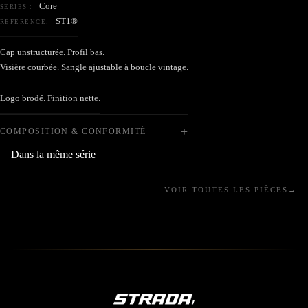
Core
SERIES :
ST1®
REFERENCE:
Cap unstructurée. Profil bas.
Visière courbée. Sangle ajustable à boucle vintage.
Ouvrir
Logo brodé. Finition nette.
l’image
en
+
COMPOSITION & CONFORMITÉ
plein
Dans la même série
écran
VOIR TOUTES LES PIÈCES
→