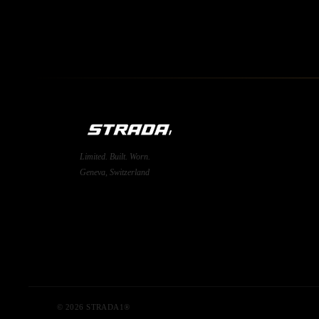
Limited. Built. Worn.
Geneva, Switzerland
© 2026 STRADA1®