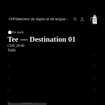
Nombre
CHF
Sélecteur de région et de langue
total
d’articles
dans le
panier: 0
En stock
Tee — Destination 01
CHF 29.90
Taille
S
M
L
XL
Diminuer
Augmenter