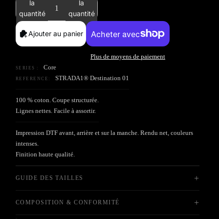
la
la
quantité
quantité
Ajouter au panier
Plus de moyens de paiement
Core
SERIES :
STRADA1® Destination 01
REFERENCE:
100 % coton. Coupe structurée.
Lignes nettes. Facile à assortir.
Impression DTF avant, arrière et sur la manche. Rendu net, couleurs
intenses.
Finition haute qualité.
+
GUIDE DES TAILLES
+
COMPOSITION & CONFORMITÉ