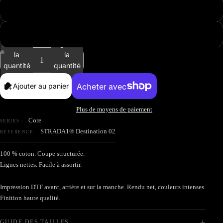
2 XL
3XL
Diminuer
Augmenter
la
la
quantité
quantité
Ouvrir
Ouvrir
l’image
l’image
Ajouter au panier
en
en
plein
plein
Plus de moyens de paiement
écran
écran
Core
SERIES :
STRADA1® Destination 02
REFERENCE:
100 % coton. Coupe structurée.
Lignes nettes. Facile à assortir.
Impression DTF avant, arrière et sur la manche. Rendu net, couleurs intenses.
Finition haute qualité.
+
GUIDE DES TAILLES