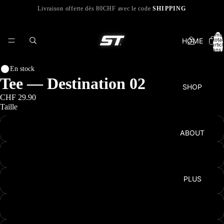
Livraison offerte dès 80CHF avec le code
SHIPPING
Nomb
HOME
total
d’artic
dans l
panier:
En stock
Tee — Destination 02
SHOP
CHF 29.90
Taille
S
ABOUT
M
PLUS
L
XL