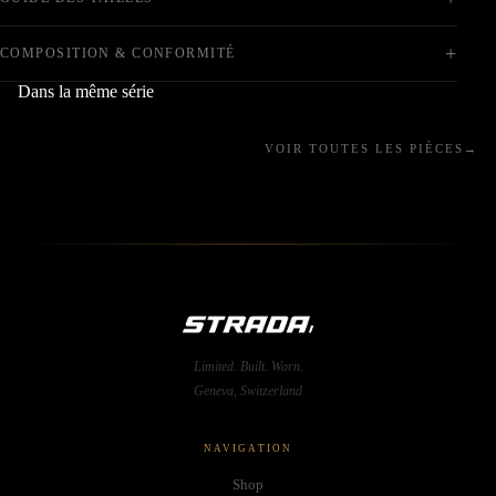
+
COMPOSITION & CONFORMITÉ
Dans la même série
VOIR TOUTES LES PIÈCES
→
Limited. Built. Worn.
Geneva, Switzerland
NAVIGATION
Shop